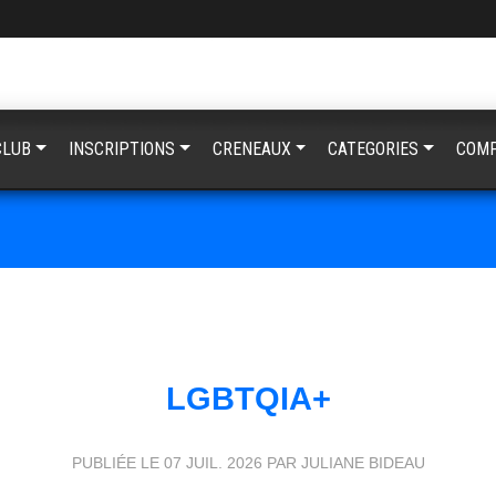
CLUB
INSCRIPTIONS
CRENEAUX
CATEGORIES
COMP
LGBTQIA+
PUBLIÉE LE
07 JUIL. 2026
PAR JULIANE BIDEAU