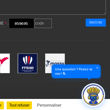
DE
*
:
ENVOYER
×
Une question ? Posez-la
moi ! 🏸
r
Tout refuser
Personnaliser