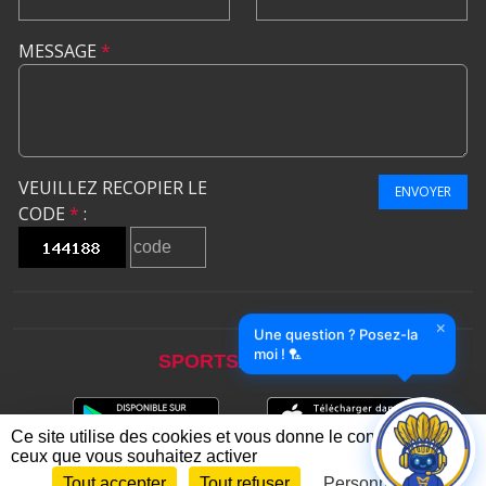
MESSAGE
*
VEUILLEZ RECOPIER LE
ENVOYER
CODE
*
:
×
Une question ? Posez-la
moi ! 🏸
SPORTS
REGIONS
Ce site utilise des cookies et vous donne le contrôle sur
ceux que vous souhaitez activer
Tout accepter
Tout refuser
Personnaliser
Envie de participer ?
CONNEXION